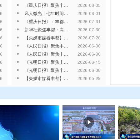
06
《重庆日报》聚焦丰都汛期安全保障工作
2026-08-05
06
凡人微光｜七年时间，十余位丰都老兵，担起三百多人“冷暖”，“养”出一个新山村——脱下军装，他们仍是村民最信赖的“兵”
2026-08-01
重庆瞭望｜重
06
《重庆日报》：丰都山村开展地质灾害应急演练 不到5分钟撤离“危险区”
2026-07-31
06
新华社聚焦丰都：高山“凉资源”激活避暑经济
2026-07-30
06
【央媒市媒看丰都】《重庆日报》：深入排查整治各类风险隐患 筑牢防灾减灾救灾人民防线
2026-07-20
06
《人民日报》聚焦丰都：重庆完善差异化考核评价体系——“考得准”助推“干得实”
2026-06-30
06
《人民日报》聚焦丰都：铭记入党誓词 践行初心使命
2026-06-30
06
《光明日报》聚焦丰都长江村：生态变美 村民变富
2026-06-15
06
《光明日报》聚焦丰都：坐着“专车”去上学
2026-06-08
06
【央媒市媒看丰都】《人民日报》：丰都县特殊教育学校学生李毅——脚下生风，少年“滑”出命运低谷
2026-05-29
05
【央媒市媒看丰都】《农民日报》头版头条：重庆丰都“三个一”破译文明乡风密码
2026-05-27
05
【央媒市媒看丰都】重庆丰都338所“新丰书院”破题移风易俗
2026-05-14
05
【央媒市媒看丰都】镜头里的丰都速度：渝万高铁建设加速推进
2026-05-11
05
【央媒市媒看丰都】《人民日报》头版报道丰都县学习教育经验做法
2026-04-29
05
【央媒市媒看丰都】一个书院、一条鱼、一座跨越山海的工作站——丰都“三个一”破译文明乡风密码
2026-04-29
05
【央媒市媒看丰都】丰都：挺起县域经济硬脊梁 推进山区库区强县富民现代化
2026-04-24