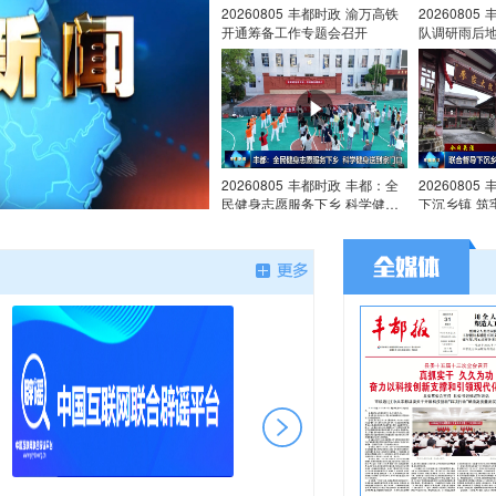
20260805 丰都时政 渝万高铁
2026080
开通筹备工作专题会召开
队调研雨后
治工作
20260805 丰都时政 丰都：全
2026080
民健身志愿服务下乡 科学健身
下沉乡镇 筑
送到家门口
线
20260804 丰都时政 唐守渊在
202608
调研工业园区企业建设和安全生
全县防汛工
产工作时强调 统筹发展和安全
绷紧防汛安
坚持创新与开放 实现高质量发
生命财产安
展和高水平安全良性互动