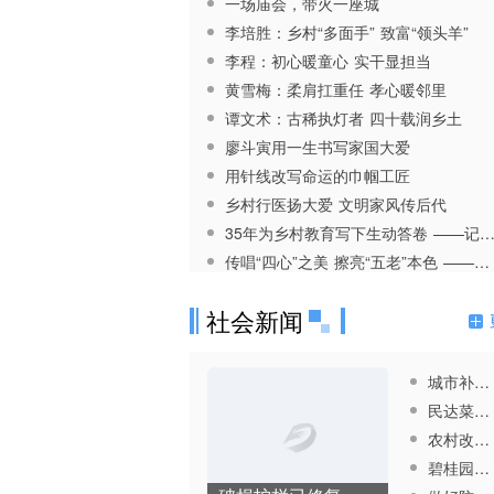
一场庙会，带火一座城
李培胜：乡村“多面手” 致富“领头羊”
李程：初心暖童心 实干显担当
黄雪梅：柔肩扛重任 孝心暖邻里
谭文术：古稀执灯者 四十载润乡土
廖斗寅用一生书写家国大爱
用针线改写命运的巾帼工匠
乡村行医扬大爱 文明家风传后代
35年为乡村教育写下生动答卷 ——记青龙乡初级中学校教师张立
传唱“四心”之美 擦亮“五老”本色 ——记市“六好”离退休干部党支部县文旅委退休干部党支部
树上结果林下养鸡 多元种养促进增收 ——记湛普镇新农人向劲松
社会新闻
城市补齐新绿 守护宜居环境
民达菜市场占道“顽疾”消失
农村改厕要建管并重
碧桂园与久桓星城临时道路修复工程启动