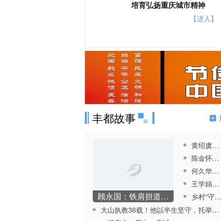
培育弘扬重庆城市精神
【进入】
丰都故事
黄绍虞：初心映党旗 实干显担当
陈金怀：银发映初心 善举暖江城
何久华：车轮践初心 温情暖山城
王学娟：娟心映网格 余热暖万家
顾永国：铁肩担道义 柔情暖万家
乡村“守护密码”，藏在“鸾妈妈”的温暖坚守里
大山执教36载！他以半生坚守，托举山里娃奔赴远方