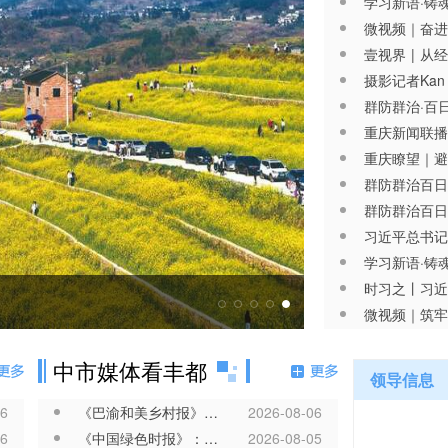
微视频｜奋进
重庆瞭望｜避
时习之丨习近
上
中市媒体看丰都
领导信息
06
《巴渝和美乡村报》： 丰都冷水鱼游进东盟啦！
2026-08-06
06
《中国绿色时报》：丰都以县镇村一体化打造集体林改综合示范片
2026-08-05