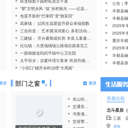
双龙镇梨子园村拓宽主干道
“塑”文明乡风 “促”乡村振兴 ——记县文明村许明寺镇梨园村
20260803 丰都时政 2026年生
202608
包鸾齐新村“巴掌田”变“致富田”
源地信用助学贷款受理工作正式
筑忠诚 丰
高家镇： 以民生温度提升群众幸福指数
启动
活动
三合街道： 艺术展演润童心 多彩活动助成长
三建镇： 开办暑期成长营 丰富儿童暑期生活
社坛镇：大堡场绕场公路项目路基完工
一面锦旗送到武平镇中心卫生院
20260803 丰都时政 董家镇：
太平坝乡：凉夏环境引客来 民宿升级富乡村
以文明新风为青春启航
“小切口”铺开乡村治理“大局面”
龙河镇： 建立民情走访机制四十八条民生诉求全办结
部门之窗
房屋出租
名山街道开展 文物消防安全演练
交通安全教育送进校园
书香满园润心田 育人沃土绽芳华
三居
交巡警大队开展酒驾醉驾专项整治
未知