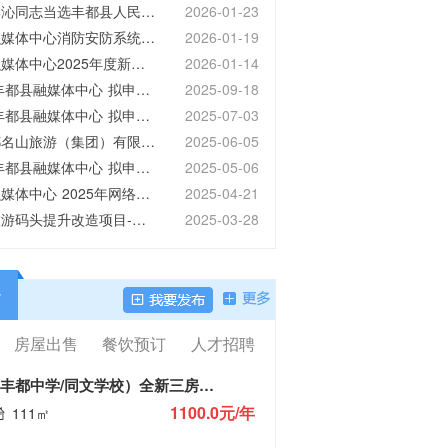
公告｜李沁同志当选丰都县人民法院院长
2026-01-23
丰都县融媒体中心消防安防系统升级改造项目邀标公告
2026-01-19
03 丰都时政 警民同心
丰都县融媒体中心2025年度新闻记者证核验公示
2026-01-14
都特警开展共建联谊
2025年丰都县融媒体中心 拟申领新闻记者证人员公示
2025-09-18
2025年丰都县融媒体中心 拟申领新闻记者证人员公示
2025-07-03
重庆丰都名山旅游（集团）有限公司丰都县旅游码头提升改造项目-趸船至岸线连接扶梯（斜坡道智能化改造）工程 环境影响评价报批前公示
2025-06-05
2025年丰都县融媒体中心 拟申领新闻记者证人员公示
2025-05-06
丰都县融媒体中心 2025年网络安全等级保护测评服务项目 公开招标公告
2025-04-21
丰都县旅游码头提升改造项目-趸船至岸线连接扶梯（斜坡道智能化改造）工程环境影响评价公众参与第二次信息公示
2025-03-28
丰都县2025年人工影响天气作业公告
2025-03-27
2025年丰都庙会及“村超”文旅活动广告位招商公告
2025-03-25
丰都“庙会”直录播设备及配套设备 中标公告
2025-03-19
村超全国赛丰都赛区直播光纤适配系统及周边设备 中标公告
2025-03-19
房屋出售
餐饮预订
人才招聘
村超全国赛丰都赛区直播光纤适配系统及周边设备 招标公告
2025-03-14
丰都“庙会”直录播设备及配套设备招标公告
2025-03-14
北斗星辰（丰都中学/同文学校）全新三房首租
2025年丰都县融媒体中心 拟申领新闻记者证人员公示
2025-02-24
1100.0元/年
111㎡