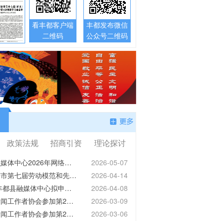
学习身边榜样
2023重庆网络安全宣传周
4 丰都时政 2026年全
【进入】
【进入】
服务中心（站）工作
看丰都客户端
丰都发布微信
训研讨会召开
二维码
公众号二维码
03 丰都时政 全县森林
调度会召开
政策法规
招商引资
理论探讨
丰都县融媒体中心2026年网络安全等级保护测评服务项目公开招标公告
2026-05-07
03 丰都时政 基层治理
关于重庆市第七届劳动模范和先进工作者推荐对象公示
2026-04-14
都消防“邻里帮”守牢社
2026年丰都县融媒体中心拟申领新闻记者证人员公示
2026-04-08
丰都县新闻工作者协会参加第28届重庆新闻奖新闻摄影作品初评推荐作品公示
2026-03-09
丰都县新闻工作者协会参加第28届重庆市新闻奖作品推荐公示
2026-03-06