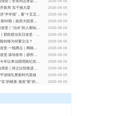
学习新语·铸魂强党｜全党同志务必不忘初心、牢记使命
2026-08-06
开新局 实干挑大梁
2026-08-06
壹视界 | 从经济“半年报”，看“十五五”稳健开局
2026-08-06
摄影记者Kan 第50期｜政府大院变晒谷场！永川区红炉镇敞开大门晒出民生温度
2026-08-06
群防群治·百日攻坚 | “治水”的人都知道：识预兆早报告
2026-08-06
重庆新闻联播丨群防群治百日攻坚 · 筑牢基层防灾减灾救灾第一道防线
2026-08-06
险转移为何要立法？
2026-08-06
群防群治百日攻坚·一线蹲点｜网格员“吹哨”两小时换新 小井盖背后的大民生
2026-08-06
群防群治百日攻坚·滚动发布｜@所有人 井盖破了、围墙裂了？随手拍！重庆喊你来当“安全哨兵”
2026-08-06
习近平总书记今年以来治国理政纪实丨砥砺初心使命 把党建设得更加坚强有力
2026-08-06
学习新语·铸魂强党｜持之以恒推进全面从严治党
2026-08-06
平深情礼赞新时代英雄
2026-08-05
重庆新闻联播丨牢记嘱托 奋进“十五五”· 建设具有国际竞争力的先进制造业中心 “33618”现代制造业集群加速成势
跟着总书记的考察
微视频｜筑牢“实”的根基 激发“新”的动力
2026-08-05
视频丨《制胜》收官！六集高燃名场面一次看够
2026-08-05
学习新语｜坚持党的全面领导和党中央集中统一领导
2026-08-05
联播快评丨用群防群治机制答好防灾减灾救灾“大考
2026-08-05
设计“一子落”制造业“满盘活”——重庆设计驱动型企业库持续扩容563家渝企开展工业设计攻关
2026-08-05
群防群治百日攻坚·滚动发布｜重庆13起成功避险避灾案例获应急管理部通报表扬
2026-08-05