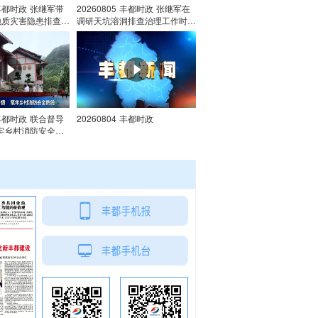
5 丰都时政 张继军带
20260805 丰都时政 张继军在
地质灾害隐患排查整
调研天坑溶洞排查治理工作时强
调 深耕常态管护治理 筑牢岩溶
生态安全屏障
5 丰都时政 联合督导
20260804 丰都时政
牢乡村消防安全防
04 丰都时政 唐守渊在
作视频调度会上强调
全弦 全力守护群众
全