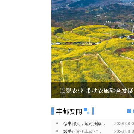
把习近平总书记的殷殷嘱托全面落实在重庆大地
丰都要闻
@丰都人，短时强降水来袭，请注意防范！
2026-08-
妙手正骨传非遗 仁心护佑筋骨安 ——丰都许氏正骨法两代医者接力守护百姓健康
2026-08-