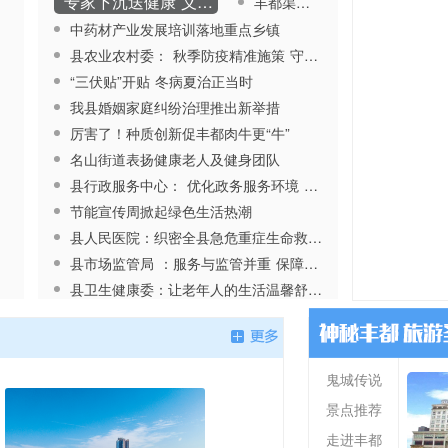
专家下沉送健康 义诊活动惠万家
丰都渠溪猪重焕活力
中药材产业发展培训落地重点乡镇
县农业农村委： 秋季防疫精准施策 守护畜禽产业安全
“三伏贴”开贴 冬病夏治正当时
我县婚姻家庭纠纷治理推出新举措
厉害了！种质创新促丰都肉牛更“牛”
名山街道表扬健康老人及健身团队
县行政服务中心： 优化政务服务环境 提质增效惠民生
节能宣传周掀起绿色生活热潮
县人民医院：织密全县急危重症生命救治保障网
县市场监管局 ：服务与监管并重 保障市民饮食安全
县卫生健康委：让老年人的生活温馨舒适有保障
三合街道平都东路社区： 让文明新风浸润居民生活
鬼城传说
景点推荐
走进丰都