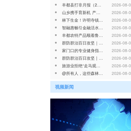
丰都县打非月报（2026年第6期，总第35期）
2026-08-
山乡携手育新机 产业赋能谱新篇——丰都依托鲁渝协作打造山地农业产业化发展新标杆
2026-08-
林下生金！许明寺镇：一味 “苦” 药草，换来 “甜” 日子
2026-08-
智融惠畅引金融活水 普惠金融赋能库区振兴——丰都探索山区县域金融高质量发展新范式
2026-08-
丰都农特产品顺着鲁渝协作通道跑向山东百姓餐桌
2026-08-
群防群治百日攻坚｜丰都紧盯避暑热潮，筑牢乡村消防安全防线
2026-08-
家门口的专业健身指导！丰都全民健身活动氛围感拉满
2026-08-
群防群治百日攻坚 | 气象科普宣传动画《疯狂的落石之崩塌》
2026-08-
旅游业拒绝“走马观花”模式
2026-08-
@所有人，这些森林防火知识要掌握
2026-08-
渝万高铁开通筹备工作专题会召开
2026-08-
视频新闻
范静：扎根乡村一线 用心守护青少年成长
2026-08-
20260805 丰都时政
群防群治百日攻坚｜丰都闻“汛”而动 抓实汛期安全防范
2026-08-
群防群治百日攻坚 | 都督乡“邻里哨”吹响共治曲
2026-08-
群防群治百日攻坚 | 暴雨、大暴雨！防汛防灾，牢记九个“一”→
2026-08-
群防群治百日攻坚 | 科普动画《什么是泥石流?》
2026-08-