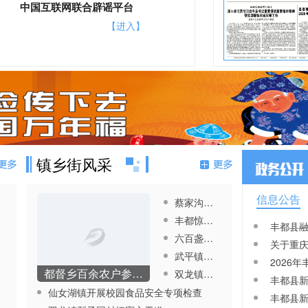
中国互联网联合辟谣平台
丰都新闻网开设涉企侵权举报专区
20260804 丰都时政 我县开展2
2026080
【进入】
【进入】
026年森林火灾应急实战演练
县退役军人
人员教育培
20260803 丰都时政
202608
防灭火工作
镇乡街风采
信息公告
蔡家沟水库至竹子供水工程开工
丰都惊现城市园艺新产业
20260803 丰都时政 唐守渊在
202608
六百盏太阳能路灯照亮村民出行路
全县防灾减灾工作视频调度会议
出新招 丰
武平镇小辣椒成为金产业
上强调 牢记“四个宁可” 抓实防
区安全底线
汛减灾 全力守护群众生命财产
都督乡百余农户参与淫羊藿种植
双龙镇： 多措并举讲好翰林故事
安全
仙女湖镇开展校园食品安全专项检查