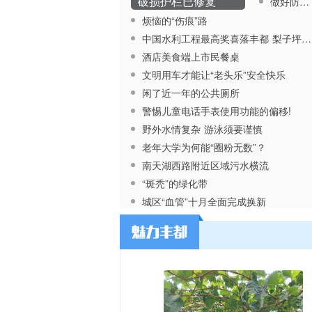
破损护栏已修复
做好防蚊措施 科学预防登革热
烦恼的“伤痕”路
中国水利工程最高奖喜落丰都 梨子坪水库工程获中国大禹工程奖
酒店美食端上市民餐桌
文明用车才能让“老头乐”安全快乐
闲了近一年的公共厕所
警惕儿童电话手表使用功能的偏移!
野外水情复杂 游泳须要谨慎
老年大学为何能“圈粉无数”？
南天湖西路附近区域污水横流
“斑秃”的绿化带
城区“血管”十月全面完成换新
让升学宴回归本真