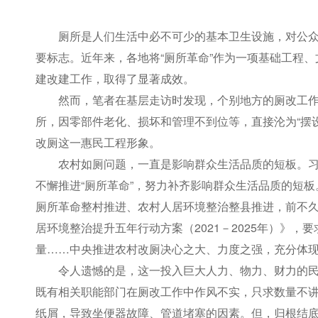
厕所是人们生活中必不可少的基本卫生设施，对公
要标志。近年来，各地将“厕所革命”作为一项基础工程
建改建工作，取得了显著成效。
然而，笔者在基层走访时发现，个别地方的厕改工作
所，因零部件老化、损坏和管理不到位等，直接沦为“摆设
改厕这一惠民工程形象。
农村如厕问题，一直是影响群众生活品质的短板。
不懈推进“厕所革命”，努力补齐影响群众生活品质的短
厕所革命整村推进、农村人居环境整治整县推进，前不
居环境整治提升五年行动方案（2021－2025年）》，
量……中央推进农村改厕决心之大、力度之强，充分体
令人遗憾的是，这一投入巨大人力、物力、财力的
既有相关职能部门在厕改工作中作风不实，只求数量不
纸屑，导致坐便器故障、管道堵塞的因素。但，归根结