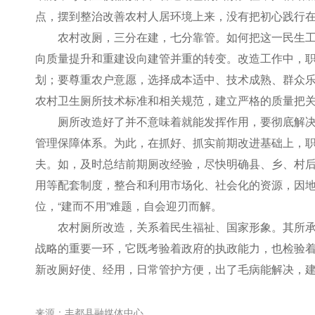
点，摆到整治改善农村人居环境上来，没有把初心践行
农村改厕，三分在建，七分靠管。如何把这一民生
向质量提升和重建设向建管并重的转变。改造工作中，
划；要尊重农户意愿，选择成本适中、技术成熟、群众
农村卫生厕所技术标准和相关规范，建立严格的质量把
厕所改造好了并不意味着就能发挥作用，要彻底解决
管理保障体系。为此，在抓好、抓实前期改进基础上，
夫。如，及时总结前期厕改经验，尽快明确县、乡、村
用等配套制度，整合和利用市场化、社会化的资源，因
位，“建而不用”难题，自会迎刃而解。
农村厕所改造，关系着民生福祉、国家形象。其所
战略的重要一环，它既考验着政府的执政能力，也检验
新改厕好使、经用，日常管护方便，出了毛病能解决，
来源：丰都县融媒体中心