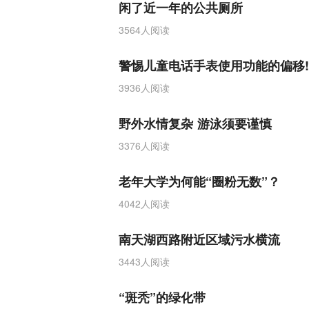
闲了近一年的公共厕所
3564人阅读
警惕儿童电话手表使用功能的偏移!
3936人阅读
野外水情复杂 游泳须要谨慎
3376人阅读
老年大学为何能“圈粉无数”？
4042人阅读
南天湖西路附近区域污水横流
3443人阅读
“斑秃”的绿化带