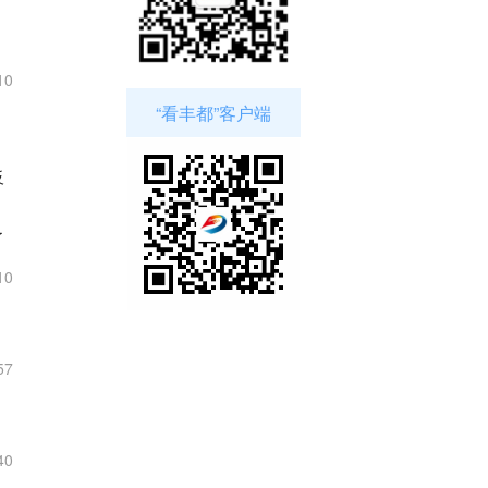
10
“看丰都”客户端
反
了
10
57
40