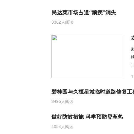
民达菜市场占道“顽疾”消失
3382人阅读
碧桂园与久桓星城临时道路修复工
3495人阅读
做好防蚊措施 科学预防登革热
4054人阅读