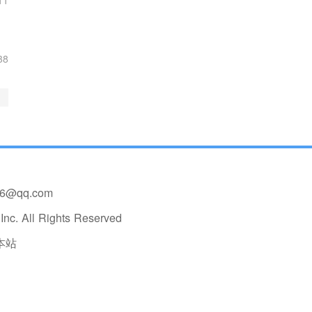
11
38
36@qq.com
nc. All Rights Reserved
本站