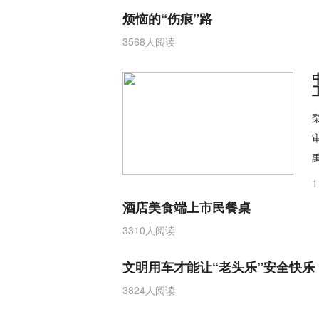
烦恼的“伤痕”路
3568人阅读
酒店美食端上市民餐桌
3310人阅读
文明用车才能让“老头乐”安全快乐
3824人阅读