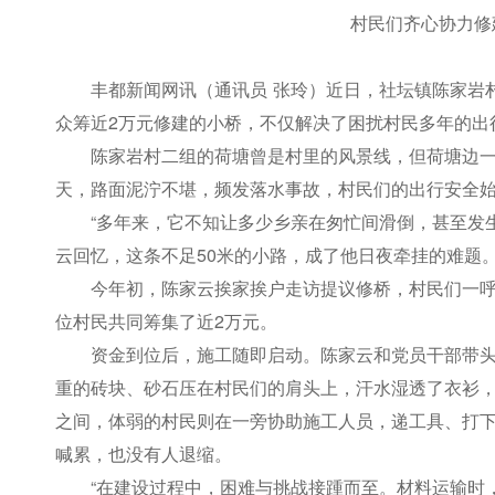
村民们齐心协力修建
丰都新闻网讯（通讯员 张玲）近日，社坛镇陈家岩
众筹近2万元修建的小桥，不仅解决了困扰村民多年的出
陈家岩村二组的荷塘曾是村里的风景线，但荷塘边一
天，路面泥泞不堪，频发落水事故，村民们的出行安全
“多年来，它不知让多少乡亲在匆忙间滑倒，甚至发
云回忆，这条不足50米的小路，成了他日夜牵挂的难题
今年初，陈家云挨家挨户走访提议修桥，村民们一呼
位村民共同筹集了近2万元。
资金到位后，施工随即启动。陈家云和党员干部带
重的砖块、砂石压在村民们的肩头上，汗水湿透了衣衫
之间，体弱的村民则在一旁协助施工人员，递工具、打
喊累，也没有人退缩。
“在建设过程中，困难与挑战接踵而至。材料运输时