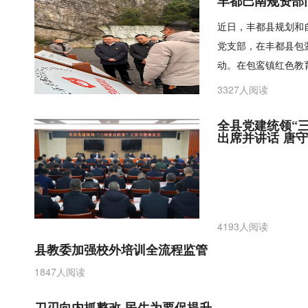
丰都巴南规资部
近日，丰都县规划和
党支部，在丰都县包鸾
动。在包鸾镇红色教
3327人阅读
全县党建统领“
出席并讲话 唐
4193人阅读
县教委加强校外培训全流程监管
1847人阅读
刀刃向内抓整改 民生为要促提升