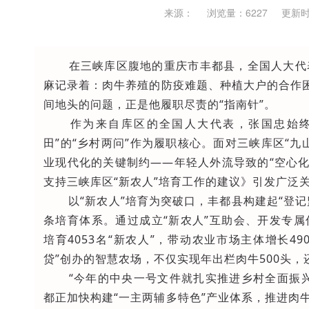
来源：
浏览量：6227
更新时间
在三峡库区腹地的重庆市丰都县，全国人大代
麻记录着：肉牛养殖的防疫难题、种植大户的合作
间地头的问题，正是他履职尽责的“指南针”。
作为来自库区的全国人大代表，张国忠始终
田”的“乡村两问”作为履职核心。面对三峡库区“
业现代化的关键制约——年轻人外流导致的“空心化
支持三峡库区“新农人”培育工作的建议》引发广泛
以“新农人”培育为突破口，丰都县构建起“登记
条培育体系。通过成立“新农人”互助会、开发专
培育4053名“新农人”，带动农业市场主体增长4
贷”创办的智慧农场，不仅实现年出栏肉牛500头，
“今年的中央一号文件就扎实推进乡村全面振兴
都正加快构建“一主两辅多特色”产业体系，推进肉