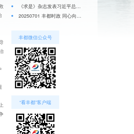
救
《求是》杂志发表习近平总书记重要文章《团结奋斗是中国人民创造历史伟业的必由之路》
治
20250701 丰都时政 同心向党庆“七一” 铭记初心颂党恩
丰都微信公众号
导
治
中
重
“看丰都”客户端
上
争