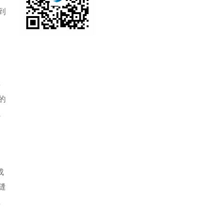
到
。
将
的
院
、
成
缝
生