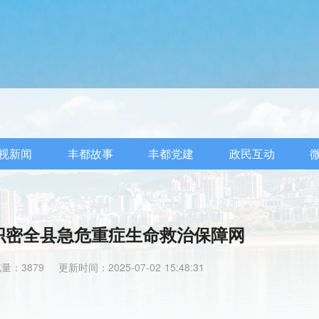
视新闻
丰都故事
丰都党建
政民互动
织密全县急危重症生命救治保障网
量：3879
更新时间：2025-07-02 15:48:31