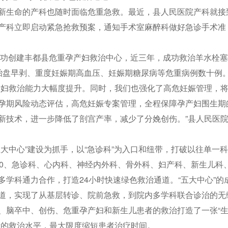
新生命的产科也随时面临危重急救。最近，县人民医院产科就接
产科立即启动紧急抢救预案，通知手术室麻醉科做好急诊手术准
年成功创建丰都县危重孕产妇救治中心，近三年，成功救治羊水栓塞
胎盘早剥、重度妊娠期高血压、妊娠期糖尿病等危重病例数十例
产妇救治能力大幅度提升。同时，我们也强化了高危妊娠管理，
孕期风险动态评估，高危妊娠专案管理，全程保障孕产妇围生期
新技术，进一步降低了剖宫产率，减少了分娩创伤。”县人民医
大中心”建设为抓手，以“急诊科”为入口和纽带，打破以往单一科
20、急诊科、心内科、神经内外科、骨外科、妇产科、新生儿科
学科通力合作，打造24小时快速绿色救治通道。“五大中心”的
道，实现了从基层转诊、院前急救，到院内多学科联合诊治的无
、脑卒中、创伤、危重孕产妇和新生儿患者的救治打造了一张“
者的救治水平，最大限度缩短患者治疗时间。