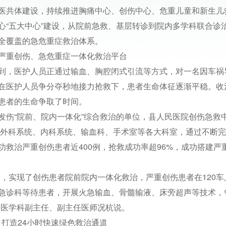
医共体建设，持续推进胸痛中心、创伤中心、危重儿童和新生儿
心“五大中心”建设，从院前急救、基层转诊到院内多学科联合诊
全覆盖的急危重症救治体系。
严重创伤、急危重症一体化救治平台
到，医护人员正通过输血、胸腔闭式引流等方式，对一名因车祸
在医护人员争分夺秒地接力抢救下，患者生命体征逐渐平稳。收
患者的生命争取了时间。
发伤“院前、院内一体化”综合救治的单位，县人民医院创伤急救
联合外科系统、内科系统、输血科、手术室等各大科室，通过不断完
救治严重创伤患者近400例，抢救成功率超96%，成功搭建严
高，实现了创伤患者院前院内一体化救治，严重创伤患者在120车
急诊科等待患者，开展火急输血、骨髓输液、床旁超声等技术，
诊医学科副主任、副主任医师况杭说。
打造24小时快速绿色救治通道