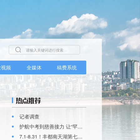
微视频
全媒体
稿费系统
记者调查
护航中考到慈善接力 让“罕见”不再罕见
7.1-8.31！丰都南天湖第七届避暑音乐季放大招，露营+音乐+25℃全安排！