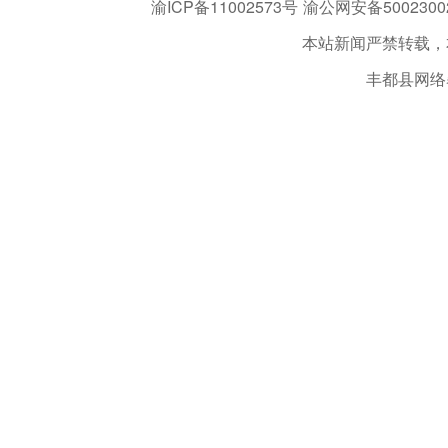
渝ICP备11002573号
渝公网安备50023002
本站新闻严禁转载，
丰都县网络