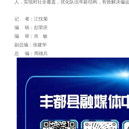
人，实现村社全覆盖，优化队伍年龄结构，有效解决偏
记 者：江忱菊
编 辑：彭荣庆
编 审：肖 敏
副总编：张建华
总 编：周雄兵