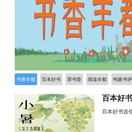
书香丰都
百本好书
荐书荟
阅读丰都
鸣家书评
百本好
百本好书送