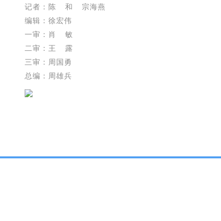
记者：陈 和 宗海燕
编辑：徐宏伟
一审：肖 敏
二审：王 露
三审：周国勇
总编：周雄兵