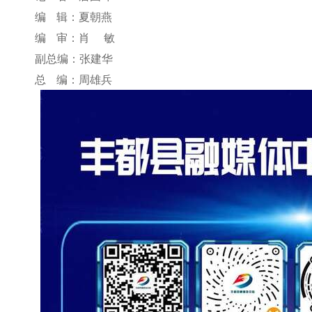
编 辑：夏朝燕
编 审：肖 敏
副总编：张建华
总 编：周雄兵