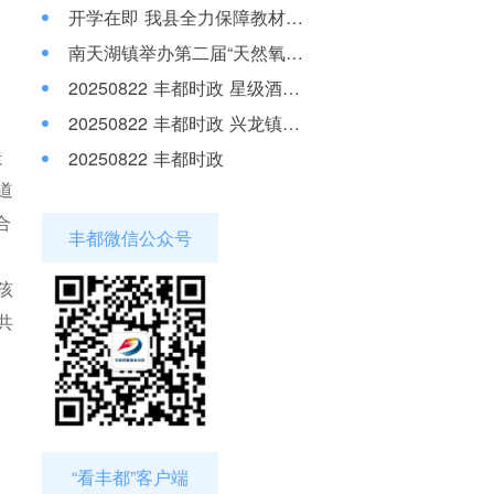
开学在即 我县全力保障教材教辅按时配送
南天湖镇举办第二届“天然氧吧康养家园”老人文艺汇演
20250822 丰都时政 星级酒店摆起便民摊 烟火气里藏着亲民味
20250822 丰都时政 兴龙镇：集体升学礼助学子扬帆起航
走
20250822 丰都时政
道
合
丰都微信公众号
孩
共
“看丰都”客户端