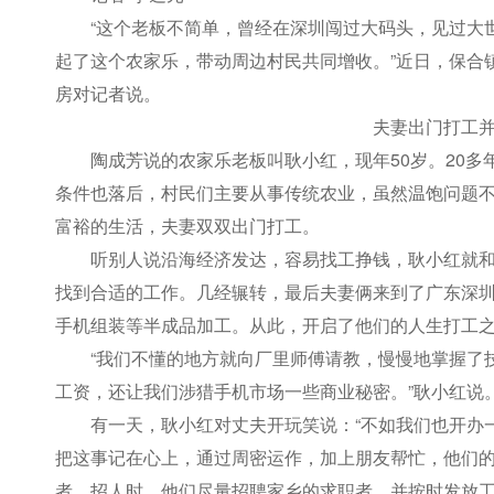
“这个老板不简单，曾经在深圳闯过大码头，见过大
起了这个农家乐，带动周边村民共同增收。”近日，保合
房对记者说。
夫妻出门打工
陶成芳说的农家乐老板叫耿小红，现年50岁。20
条件也落后，村民们主要从事传统农业，虽然温饱问题
富裕的生活，夫妻双双出门打工。
听别人说沿海经济发达，容易找工挣钱，耿小红就
找到合适的工作。几经辗转，最后夫妻俩来到了广东深
手机组装等半成品加工。从此，开启了他们的人生打工
“我们不懂的地方就向厂里师傅请教，慢慢地掌握了
工资，还让我们涉猎手机市场一些商业秘密。”耿小红说
有一天，耿小红对丈夫开玩笑说：“不如我们也开办
把这事记在心上，通过周密运作，加上朋友帮忙，他们
者，招人时，他们尽量招聘家乡的求职者，并按时发放