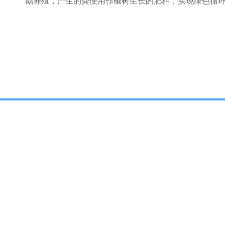
鹅养殖，产生的粪便用作椒树生长的肥料，实现绿色循环