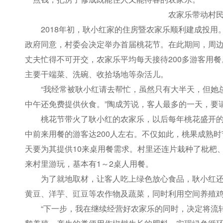
农家乐带动村
2018年初，耿小红家的住房暨农家乐顺利建成投
政府同意，村委会决定举办首届桃花节。在此期间，周
丈夫忙得不可开交，农家乐平均每天接待200多游客用
主要干端菜、洗碗、收拾场地等杂活儿。
“我经常被耿小红请去帮忙，虽然只有大半天，但她
中午还免费提供伙食。”陶成芳说，客人最多的一天，要
桃花节带火了耿小红的农家乐，以后每年桃花盛开
中前来用餐的游客达200人左右。不仅如此，桃果成熟
天要为其提供10来桌用餐需求。村里还连片栽种了枇杷
来村里游玩，基本有1～2桌人用餐。
为了就地取材，让客人吃上绿色放心食品，耿小红还
黄豆、洋芋、豇豆等农作物及蔬菜，同时利用空间养殖
“下一步，我在继续经营好农家乐的同时，决定将流