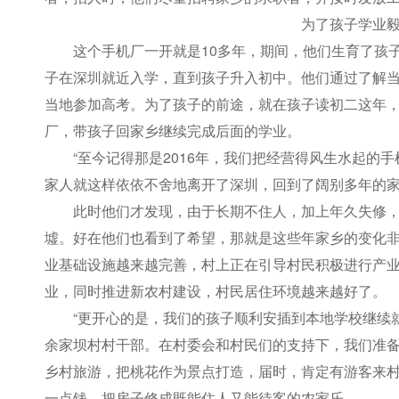
为了孩子学业
这个手机厂一开就是10多年，期间，他们生育了孩
子在深圳就近入学，直到孩子升入初中。他们通过了解
当地参加高考。为了孩子的前途，就在孩子读初二这年
厂，带孩子回家乡继续完成后面的学业。
“至今记得那是2016年，我们把经营得风生水起的
家人就这样依依不舍地离开了深圳，回到了阔别多年的家
此时他们才发现，由于长期不住人，加上年久失修
墟。好在他们也看到了希望，那就是这些年家乡的变化
业基础设施越来越完善，村上正在引导村民积极进行产
业，同时推进新农村建设，村民居住环境越来越好了。
“更开心的是，我们的孩子顺利安插到本地学校继续
余家坝村村干部。在村委会和村民们的支持下，我们准备
乡村旅游，把桃花作为景点打造，届时，肯定有游客来
一点钱，把房子修成既能住人又能待客的农家乐。