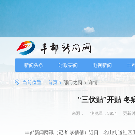
新闻头条
时政要闻
电视新闻
丰
当前位置：
首页
>
部门之窗
>
详情
“三伏贴”开贴 
来源：
浏览量：3654
更新时间
丰都新闻网讯（记者 李倩倩）近日，名山街道社区