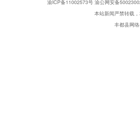
渝ICP备11002573号
渝公网安备50023002
本站新闻严禁转载，
丰都县网络