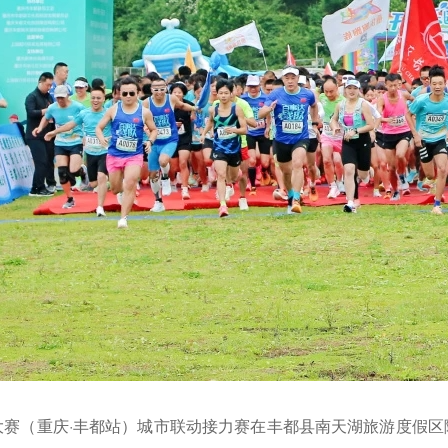
）大赛（重庆·丰都站）城市联动接力赛在丰都县南天湖旅游度假区