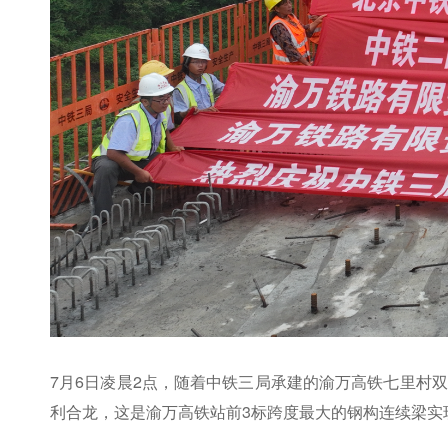
7月6日凌晨2点，随着中铁三局承建的渝万高铁七里村
利合龙，这是渝万高铁站前3标跨度最大的钢构连续梁实