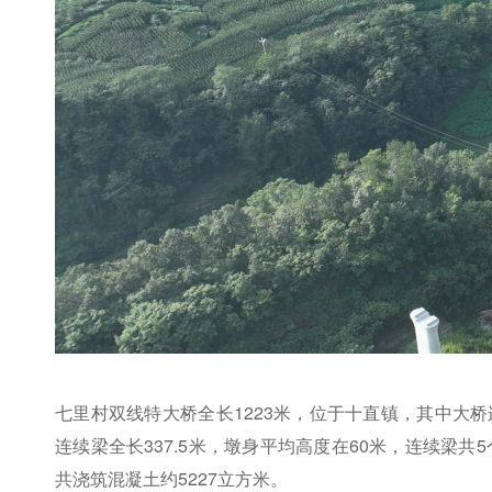
七里村双线特大桥全长1223米，位于十直镇，其中大
连续梁全长337.5米，墩身平均高度在60米，连续梁共
共浇筑混凝土约5227立方米。