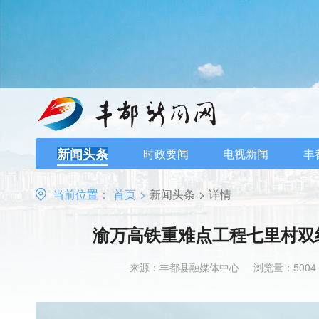
新闻头条
时政要闻
电视新闻
丰
当前位置：
首页
>
新闻头条
>
详情
渝万高铁重难点工程七里村双
来源：丰都县融媒体中心
浏览量：5004