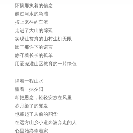
怀揣那执着的信念
趟过河水的急湍
挤上来往的车流
走进了大山的绵延
实现让贫瘠的山村生机无限
因了那许下的诺言
静守着长长的孤单
用爱浇灌山区教育的一片绿色
隔着一程山水
望着一抹夕阳
却把思念，轻轻安放在风里
岁月染了的鬓发
也藏起了从前的韶华
在远方山乡小道奔波奔走的人
心里始终牵着家