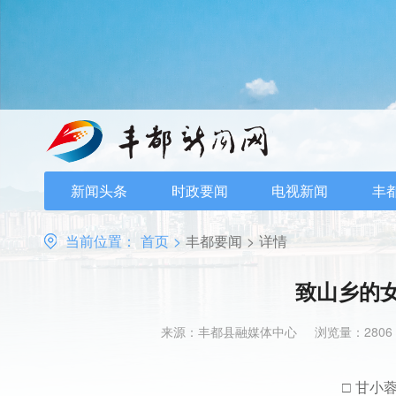
新闻头条
时政要闻
电视新闻
丰
当前位置：
首页
>
丰都要闻
>
详情
致山乡的
来源：丰都县融媒体中心
浏览量：2806
□ 甘小