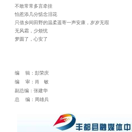
不敢常常多言牵挂
怕惹添几分惦念泪花
只借乡间田野的温柔遥寄一声安康，岁岁无瑕
无风霜，少烦忧
梦圆了，心安了
编 辑：彭荣庆
编 审：肖 敏
副总编：张建华
总 编：周雄兵