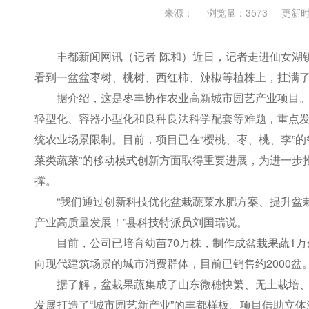
来源：
浏览量：3573
更新时间
丰都新闻网讯（记者 陈和）近日，记者走进仙女湖
看到一盆盆枣树、桃树、西红柿、辣椒等植株上，挂满
据介绍，这是枣丰协作农业高新城市园艺产业项目
轻型化、容器小型化和良种良法科学配套等难题，重点发展“
统农业场景限制。目前，项目已在“樱桃、枣、桃、李”
菜类蔬菜”的移动模式创新方面取得重要进展，为进一步
撑。
“我们通过创新科技优化盆栽蔬菜水肥方案、提升盆栽
产业高质量发展！”县科技特派员刘国瑞说。
目前，公司已培育幼苗70万株，制作成盆栽果蔬1
向现代建筑场景的城市消费群体，目前已销售约2000盆
据了解，盆栽果蔬集成了山东微穗快繁、无土栽培
发展打造了“城市园艺新产业”的丰都样板。项目借助立