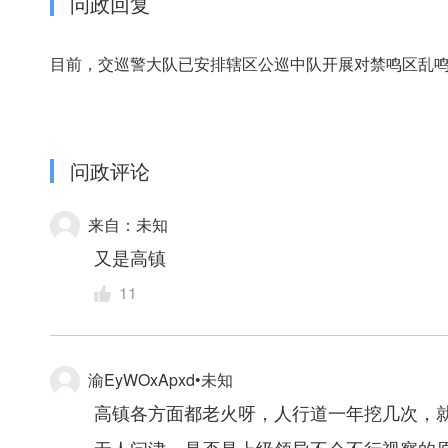
问政回复
目前，交巡警大队
已
安排辖区
公巡中队
开展对
禁鸣区
乱
问政评论
来自：未知
又是高镇
11
渝EyWOxApxd•未知
高镇各方面都老火呀，人行道一年挖几次，