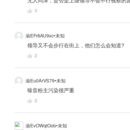
无人问津，是否是上级领导不会不行视察的
3
渝EFr8AU9xc•未知
领导又不会步行在街上，他们怎么会知道?
2
渝Eu0ArVS79•未知
噪音粉主污染很严重
2
渝EvOWqtOob•未知