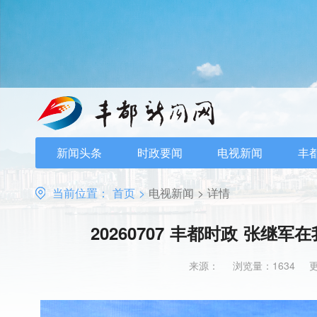
新闻头条
时政要闻
电视新闻
丰
当前位置：
首页
>
电视新闻
>
详情
20260707 丰都时政 张继军
来源：
浏览量：1634
更