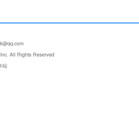
36@qq.com
nc. All Rights Reserved
本站