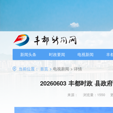
新闻头条
时政要闻
电视新闻
丰
当前位置：
首页
>
电视新闻
>
详情
20260603 丰都时政 县
来源：
浏览量：1550
更