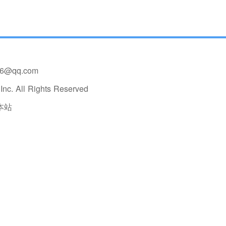
36@qq.com
nc. All Rights Reserved
本站