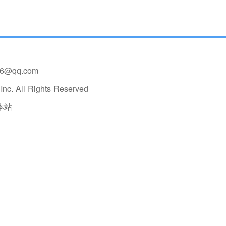
36@qq.com
nc. All Rights Reserved
本站