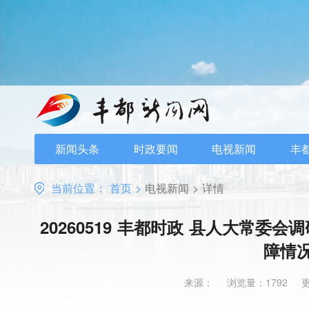
新闻头条
时政要闻
电视新闻
丰
当前位置：
首页
>
电视新闻
>
详情
20260519 丰都时政 县人大常
障情
来源：
浏览量：1792
更