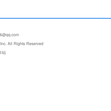
36@qq.com
nc. All Rights Reserved
本站