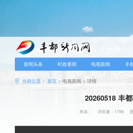
新闻头条
时政要闻
电视新闻
丰
当前位置：
首页
>
电视新闻
>
详情
20260518 
来源：
浏览量：1788
更