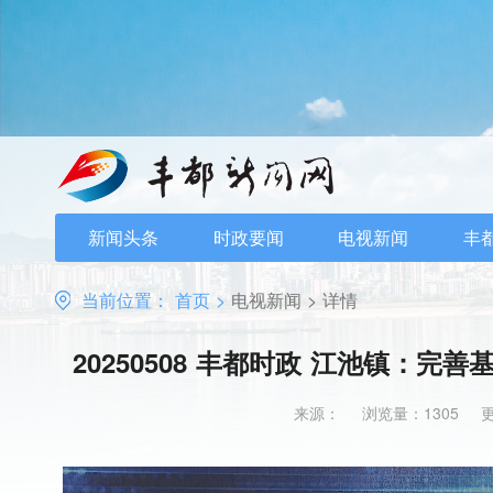
新闻头条
时政要闻
电视新闻
丰
当前位置：
首页
>
电视新闻
>
详情
20250508 丰都时政 江池镇：
来源：
浏览量：1305
更