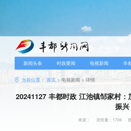
新闻头条
时政要闻
电视新闻
丰
当前位置：
首页
>
电视新闻
>
详情
20241127 丰都时政 江池镇邹家
振兴
来源：
浏览量：1706
更