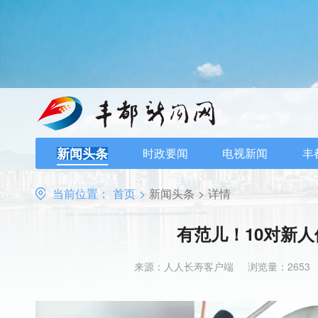
新闻头条
时政要闻
电视新闻
丰
当前位置：
首页
>
新闻头条
>
详情
有范儿！10对新
来源：人人长寿客户端
浏览量：2653