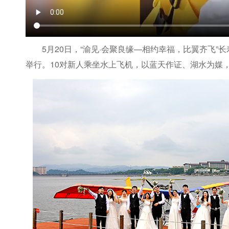
5月20日，“渝见·会聚良缘—相约幸福，比翼齐飞
举行。10对新人乘坐水上飞机，以蓝天作证、湖水为媒