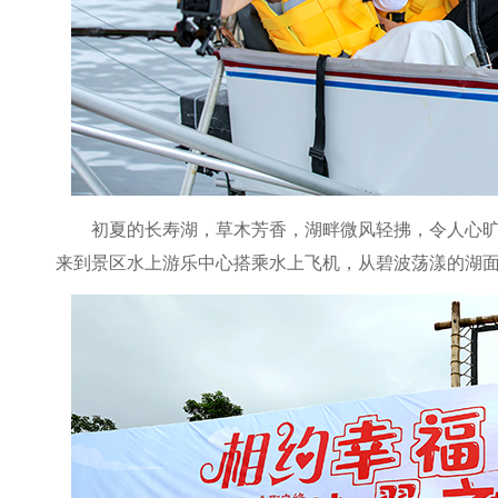
初夏的长寿湖，草木芳香，湖畔微风轻拂，令人心
来到景区水上游乐中心搭乘水上飞机，从碧波荡漾的湖