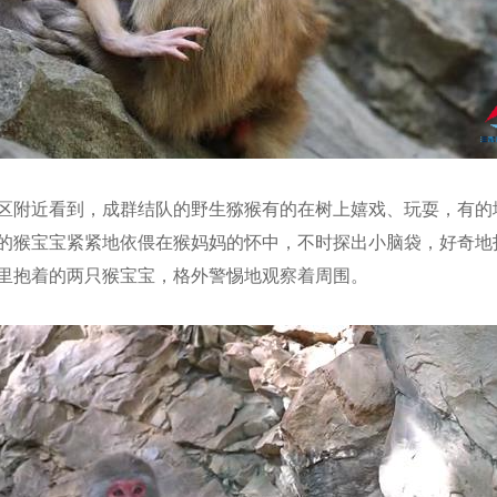
区附近看到，成群结队的野生猕猴有的在树上嬉戏、玩耍，有的
的猴宝宝紧紧地依偎在猴妈妈的怀中，不时探出小脑袋，好奇地
里抱着的两只猴宝宝，格外警惕地观察着周围。