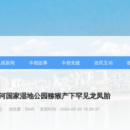
电视新闻
丰都故事
丰都党建
政民互动
河国家湿地公园猕猴产下罕见龙凤胎
心
浏览量：5545
更新时间：2024-05-20 16:36:37