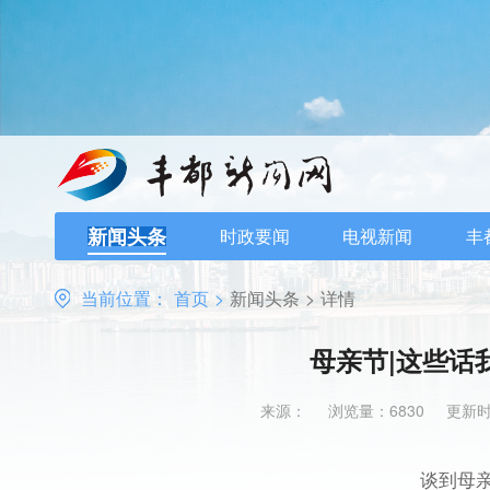
新闻头条
时政要闻
电视新闻
丰
当前位置：
首页
>
新闻头条
>
详情
母亲节|这些话
来源：
浏览量：6830
更新时间
谈到母