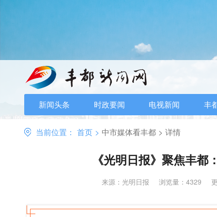
新闻头条
时政要闻
电视新闻
丰
当前位置：
首页
>
中市媒体看丰都
>
详情
《光明日报》聚焦丰都：
来源：光明日报
浏览量：4329
更