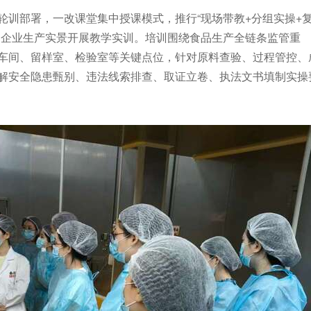
轮训部署，一改课堂集中授课模式，推行“现场带教+分组实操+
足企业生产实景开展教学实训。培训围绕食品生产全链条监管重
车间、留样室、检验室等关键点位，针对原料查验、过程管控、
解安全隐患甄别、违法线索排查、取证立卷、执法文书填制实操