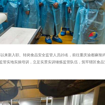
3年以来新入职、转岗食品安全监管人员23名，前往重庆渝都麻辣
监管实地实操培训，立足实景实训锤炼监管队伍，筑牢辖区食品