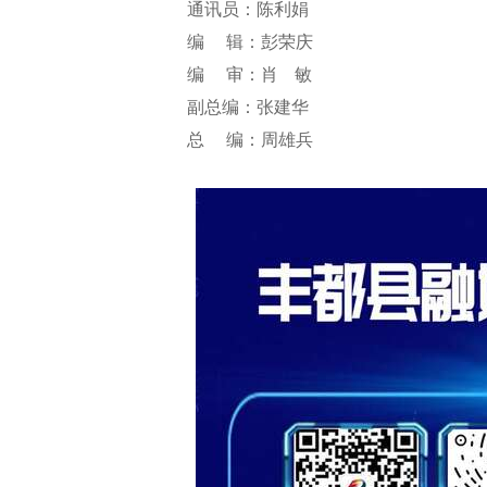
通讯员：陈利娟
编 辑：彭荣庆
编 审：肖 敏
副总编：张建华
总 编：周雄兵