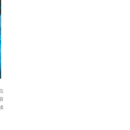
点
容
续