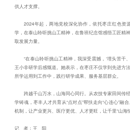
供人才支撑。
2024年起，两地党校深化协作，依托枣庄红色
学，在泰山聆听挑山工精神，在鲁班纪念馆感悟工匠精
取发展力量。
“在泰山聆听挑山工精神，我深受震撼，‘埋头苦干
王小非研学后感慨道。她表示，在枣庄不仅学到先进方
所学运用到工作中，践行研学成果、服务基层群众。
跨越千山万水，山海同心同行。从农技专家田间传
学铸魂，枣丰人才共育从“点对点”帮扶走向“心连心”
机制，让产业更兴、医疗更优、人才更旺，让千里“山海情
记 者：王 阳