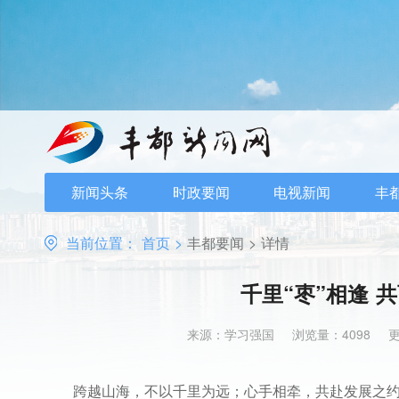
新闻头条
时政要闻
电视新闻
丰
当前位置：
首页
>
丰都要闻
>
详情
千里“枣”相逢 共
来源：学习强国
浏览量：4098
更
跨越山海，不以千里为远；心手相牵，共赴发展之