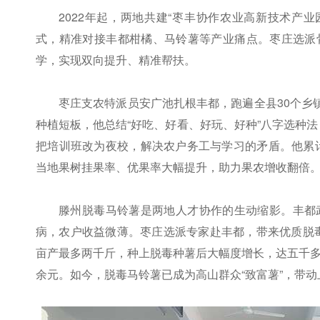
2022年起，两地共建“枣丰协作农业高新技术产业
式，精准对接丰都柑橘、马铃薯等产业痛点。枣庄选派
学，实现双向提升、精准帮扶。
枣庄支农特派员安广池扎根丰都，跑遍全县30个乡
种植短板，他总结“好吃、好看、好玩、好种”八字选种法，
把培训班改为夜校，解决农户务工与学习的矛盾。他累计
当地果树挂果率、优果率大幅提升，助力果农增收翻倍
滕州脱毒马铃薯是两地人才协作的生动缩影。丰都
病，农户收益微薄。枣庄选派专家赴丰都，带来优质脱
亩产最多两千斤，种上脱毒种薯后大幅度增长，达五千多
余元。如今，脱毒马铃薯已成为高山群众“致富薯”，带