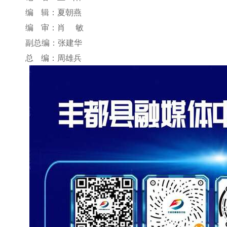
编 辑：夏朝燕
编 审：肖 敏
副总编：张建华
总 编：周雄兵