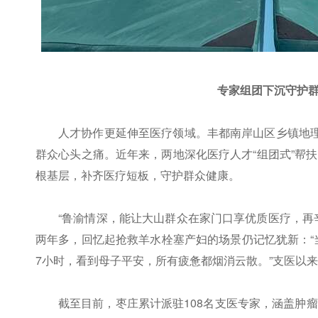
专家组团下沉守护群
人才协作更延伸至医疗领域。丰都南岸山区乡镇地理
群众心头之痛。近年来，两地深化医疗人才“组团式”帮
根基层，补齐医疗短板，守护群众健康。
“鲁渝情深，能让大山群众在家门口享优质医疗，再
两年多，回忆起抢救羊水栓塞产妇的场景仍记忆犹新：“当
7小时，看到母子平安，所有疲惫都烟消云散。”支医以
截至目前，枣庄累计派驻108名支医专家，涵盖肿