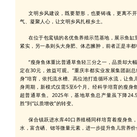
文明乡风建设，既要塑形，也要铸魂，更离不
气、凝聚人心，让文明乡风扎根乡土。
在位于包鸾镇的名优鱼养殖示范基地，展示鱼缸
紧实，另一条则头大身肥、体态臃肿，前者正是丰都特
“瘦身鱼体重比普通草鱼轻三分之一，品质却大幅
定在30元，效益可观。”重庆丰都实业发展集团副
身”培育，依托流水槽、高位池打造循环水流，让鱼儿
身周期，新模式仅需5至6个月。经科学培育的瘦身
超普通草鱼。2025年，基地草鱼总产量虽下降24.
胜”到“以质增收”的转变。
保合镇跃进水库40口养殖桶同样培育着瘦身鱼
水，富含硒、锶等微量元素，进一步提升鱼儿营养价