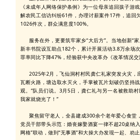
《未成年人网络保护条例》为一位母亲追回孩子游戏
解农民工信访纠纷61件，办理讨薪案件17件，追回欠薪
1026件次，群众满意度100%。
服务在外，更要筑牢家乡“大后方”。当地创新“家
新丰书院设互助点182个，累计开展活动3.8万余场
罪率同比下降47%，经验获中央改革办《改革情况交
2025年2月，飞仙洞村村民龚仁礼家突发火灾
瓦断火路，塘边取水灭火，手掌被瓦片划破仍坚持战
观。”队员们说。3月5日，龚仁礼与另一名被救助
我家就烧光了！”
聚焦留守老人，全县建成300余个老年爱心食
党员干部带头示范：婚丧嫁娶酒宴一律不超20桌纳
网格”联动，做到“无事酒”和大操大办发现一起、劝