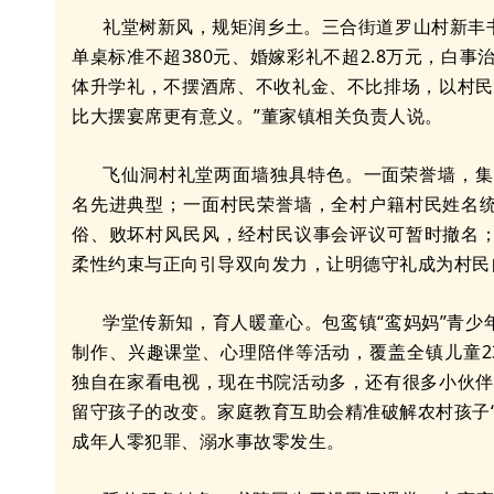
礼堂树新风，规矩润乡土。三合街道罗山村新丰书
单桌标准不超380元、婚嫁彩礼不超2.8万元，白事
体升学礼，不摆酒席、不收礼金、不比排场，以村民
比大摆宴席更有意义。”董家镇相关负责人说。
飞仙洞村礼堂两面墙独具特色。一面荣誉墙，集
名先进典型；一面村民荣誉墙，全村户籍村民姓名
俗、败坏村风民风，经村民议事会评议可暂时撤名
柔性约束与正向引导双向发力，让明德守礼成为村民
学堂传新知，育人暖童心。包鸾镇“鸾妈妈”青
制作、兴趣课堂、心理陪伴等活动，覆盖全镇儿童23
独自在家看电视，现在书院活动多，还有很多小伙伴
留守孩子的改变。家庭教育互助会精准破解农村孩子
成年人零犯罪、溺水事故零发生。