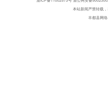
渝ICP备11002573号
渝公网安备50023002
本站新闻严禁转载，
丰都县网络