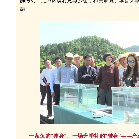
静陈列，无声诉说村史与乡愁；和美家庭、孝善人
融。
一条鱼的“瘦身”、一场升学礼的“转身”——