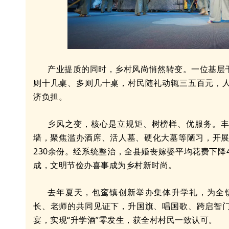
产业提质的同时，乡村风尚悄然转变。一位基层
则十几桌、多则几十桌，村民随礼动辄三五百元，
济负担。
乡风之变，核心是立规矩、树榜样、优服务。
墙，聚焦滥办酒席、活人墓、硬化大墓等陋习，开展
230余份。经系统整治，全县婚丧嫁娶平均花费下降
成，文明节俭办喜事成为乡村新时尚。
去年夏天，包鸾镇创新举办集体升学礼，为全
长、老师的共同见证下，升国旗、唱国歌、跨启智
宴，实现“升学酒”零发生，获全村村民一致认可。