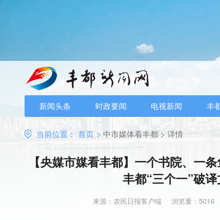
新闻头条
时政要闻
电视新闻
丰
当前位置：
首页
>
中市媒体看丰都
>
详情
【央媒市媒看丰都】一个书院、一条
丰都“三个一”破
来源：农民日报客户端
浏览量：5016