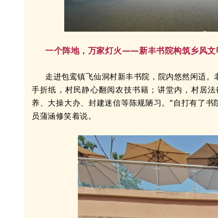
一个阵地，万家灯火——新丰书院构筑乡风文
走进包鸾镇飞仙洞村新丰书院，院内悠然闲适。
手折纸，村民静心翻阅农技书籍；讲堂内，村居法
养、大操大办、封建迷信等陈规陋习。“自打有了书院
员蒲涵修笑着说。