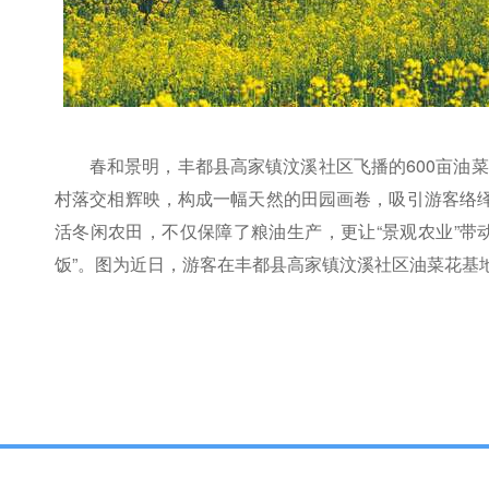
春和景明，丰都县高家镇汶溪社区飞播的600亩油
村落交相辉映，构成一幅天然的田园画卷，吸引游客络绎
活冬闲农田，不仅保障了粮油生产，更让“景观农业”带
饭”。图为近日，游客在丰都县高家镇汶溪社区油菜花基地