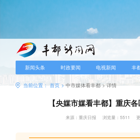
新闻头条
时政要闻
电视新闻
丰
当前位置：
首页
>
中市媒体看丰都
>
详情
【央媒市媒看丰都】重庆各
来源：重庆日报
浏览量：5511
更