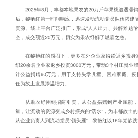
2025年8月，丰都本地果农的20万斤苹果桃遭遇
后，黎艳红第一时间响应，迅速发动流动党员队伍搭建“
资源、线上平台广泛推广，形成“人人出力、共解难题”
空，成交额近20万元，切实为果农纾解了燃眉之急。
在黎艳红的感召下，更多在外企业家纷纷返乡投身
织20余名企业家返乡投资3000万元，带动3个村庄就
计公益捐赠60万元，用于支持失学儿童、困难家庭、
任为故土发展添温增力。
从助农纾困到招商引资，从公益捐赠到产业赋能，黎
量，让流动的资源变成乡村振兴的“活水”，为丰都故土
从企业负责人到流动党员“领头雁”，黎艳红以16年党龄