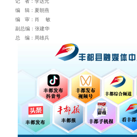
记 者：李达元
编 辑：夏朝燕
编 审：肖 敏
副总编：张建华
总 编：周雄兵