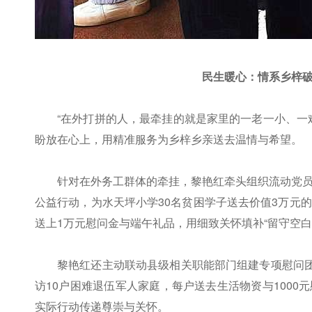
民生暖心：情系乡梓破
“在外打拼的人，最牵挂的就是家里的一老一小、一
盼放在心上，用精准服务为乡梓乡亲送去温情与希望。
针对在外务工群体的牵挂，黎艳红牵头组织流动党员
公益行动，为水天坪小学30名贫困学子送去价值3万元
送上1万元慰问金与端午礼品，用细致关怀填补“留守空白
黎艳红还主动联动县级相关职能部门组建专项慰问团
访10户困难退伍军人家庭，每户送去生活物资与100
实际行动传递尊崇与关怀。