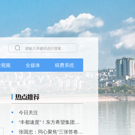
微视频
全媒体
稿费系统
今日关注
“丰都速度”！东方希望集团丰都钙基产业园一期项目建成投产~
张国忠：同心聚焦“三张答卷” 同题共答“丰都八问” 努力把丰都建设成为丰都人民喜欢的样子