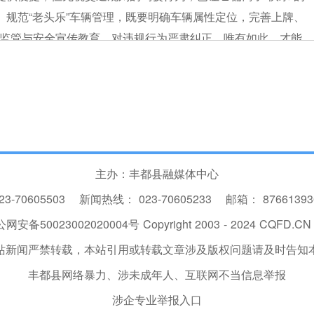
。规范“老头乐”车辆管理，既要明确车辆属性定位，完善上牌、
监管与安全宣传教育，对违规行为严肃纠正。唯有如此，才能
全伴侣”，让马路少一份惊险，多一份安心。
主办：丰都县融媒体中心
23-70605503
新闻热线：
023-70605233
邮箱：
8766139
网安备50023002020004号
Copyright 2003 - 2024 CQFD.CN I
站新闻严禁转载，本站引用或转载文章涉及版权问题请及时告知
丰都县网络暴力、涉未成年人、互联网不当信息举报
涉企专业举报入口