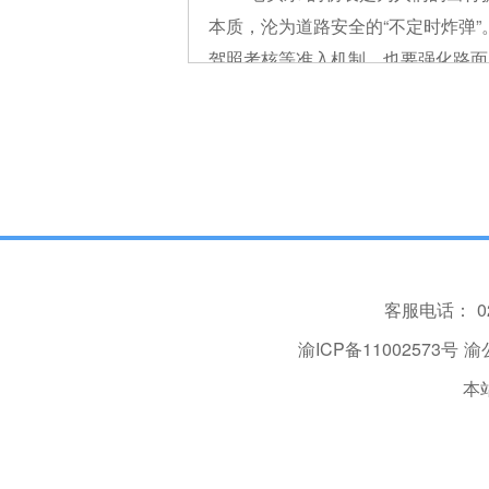
本质，沦为道路安全的“不定时炸弹”
驾照考核等准入机制，也要强化路面
让“老头乐”真正成为人们出行的“安
客服电话：
0
渝ICP备11002573号
渝公
本