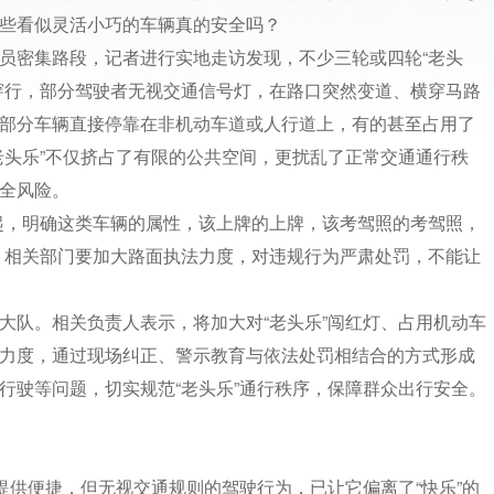
些看似灵活小巧的车辆真的安全吗？
员密集路段，记者进行实地走访发现，不少三轮或四轮“老头
穿行，部分驾驶者无视交通信号灯，在路口突然变道、横穿马路
部分车辆直接停靠在非机动车道或人行道上，有的甚至占用了
老头乐”不仅挤占了有限的公共空间，更扰乱了正常交通通行秩
全风险。
起，明确这类车辆的属性，该上牌的上牌，该考驾照的考驾照，
，相关部门要加大路面执法力度，对违规行为严肃处罚，不能让
大队。相关负责人表示，将加大对“老头乐”闯红灯、占用机动车
力度，通过现场纠正、警示教育与依法处罚相结合的方式形成
行驶等问题，切实规范“老头乐”通行秩序，保障群众出行安全。
行提供便捷，但无视交通规则的驾驶行为，已让它偏离了“快乐”的