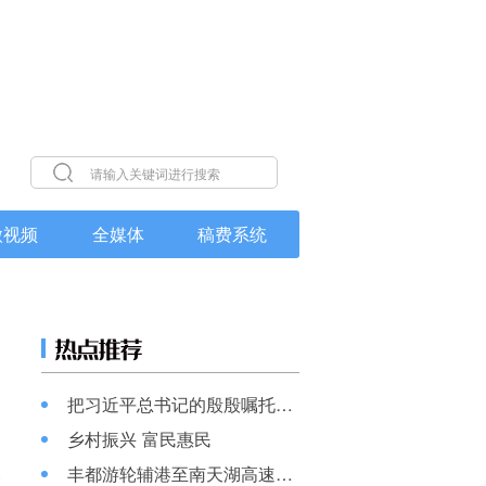
微视频
全媒体
稿费系统
把习近平总书记的殷殷嘱托全面落实在重庆大地上
乡村振兴 富民惠民
丰都游轮辅港至南天湖高速公路开工仪式举行
路