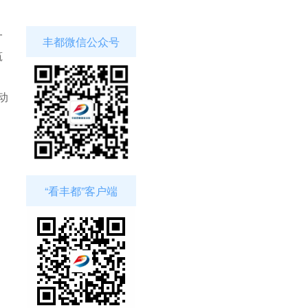
一
丰都微信公众号
筑
动
“看丰都”客户端