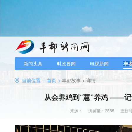
丰
新闻头条
时政要闻
电视新闻
当前位置：
首页
>
丰都故事
>
详情
从会养鸡到“慧”养鸡 ——
来源：
浏览量：2555
更新时间