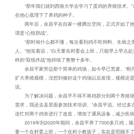
“那年我们就到西南大学去学习了蛋鸡的养殖技术。
在他心底埋下了养鸡的种子。
两年后，余昌平在自家一楼腾出空间，正式开始了他
谓是“心惊胆战”。
“那时候什么都不懂，每次看到鸡不吃饲料、生病之
人。”他笑着说，“白天要在村委会上班，只能早上早点
样的“双线作战”他持续了整整十多年。
余昌平家旁边那个简单的鸡场，如今早已荒废。“刚
扩大养殖规模，没想到修好这个鸡场以后发现，规模还是
说。
为了解决问题，余昌平不得不将鸡群分到两个养殖场
需求，我还去县里面参加技术培训。”余昌平说。经过多
连忙对两个鸡舍进行了改造，增加了通风设备，减少疾
2019年到2020年期间，余昌平养了7000多只鸡
妻一个在村委上班，一个在村小教孩子，实在是照顾不