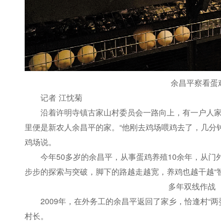
余昌平察看蛋
记者 江忱菊
沿着许明寺镇古家山村委员会一路向上，有一户人
里便是新农人余昌平的家。“他刚去鸡场喂鸡去了，几分
鸡场说。
今年50多岁的余昌平，从事蛋鸡养殖10余年，从
步步的探索与突破，脚下的路越走越宽，养鸡也越干越“智
多年双线作战
2009年，在外务工的余昌平返回了家乡，恰逢村“
村长。