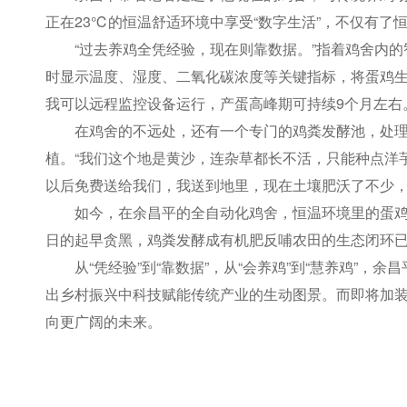
正在23℃的恒温舒适环境中享受“数字生活”，不仅有了
“过去养鸡全凭经验，现在则靠数据。”指着鸡舍内
时显示温度、湿度、二氧化碳浓度等关键指标，将蛋鸡生
我可以远程监控设备运行，产蛋高峰期可持续9个月左右
在鸡舍的不远处，还有一个专门的鸡粪发酵池，处
植。“我们这个地是黄沙，连杂草都长不活，只能种点洋
以后免费送给我们，我送到地里，现在土壤肥沃了不少，
如今，在余昌平的全自动化鸡舍，恒温环境里的蛋鸡
日的起早贪黑，鸡粪发酵成有机肥反哺农田的生态闭环
从“凭经验”到“靠数据”，从“会养鸡”到“慧养鸡”
出乡村振兴中科技赋能传统产业的生动图景。而即将加装
向更广阔的未来。