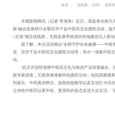
来源：
浏览量：1636
更新时间
丰都新闻网讯（记者 李倩倩）近日，我县将在南天
旅”融合发展研讨会暨百市千县中医药文化惠民活动，提
+文旅”项目或线路，为我县康养旅游目的地建设注入新
据了解，本次活动将以“全程守护生命健康——中医
堂、百市千县中医药文化惠民活动等，举办一场集中医
动。
“此次开创性地将中医药文化与旅游产业深度融合。
级专家讲座，又能亲身体验特色惠民活动，包括国家级
剂展示、中药真伪辨识、急救技能教学以及互动打卡活
让传统中医药以更年轻、更亲民的姿态走进大众生活。”