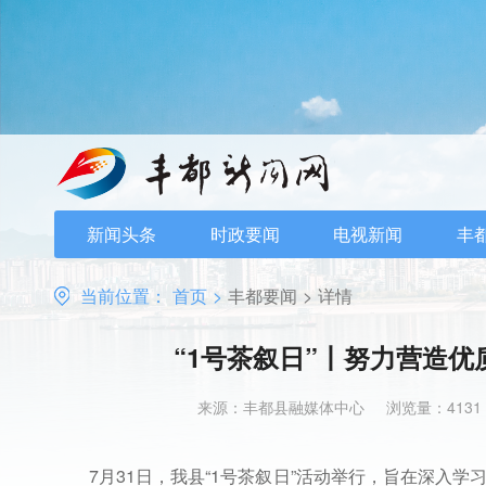
新闻头条
时政要闻
电视新闻
丰
当前位置：
首页
>
丰都要闻
>
详情
“1号茶叙日”丨努力营造
来源：丰都县融媒体中心
浏览量：4131
7月31日，我县“1号茶叙日”活动举行，旨在深入