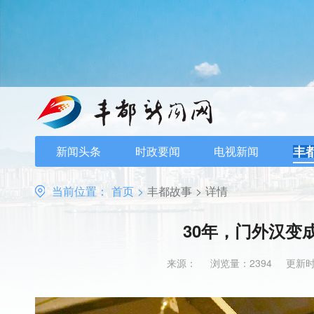
丰
新闻头条
时政要闻
电视新闻
当前位置：
首页
>
丰都故事
>
详情
30年，门外汉变
来源：
浏览量：2394
更新时间