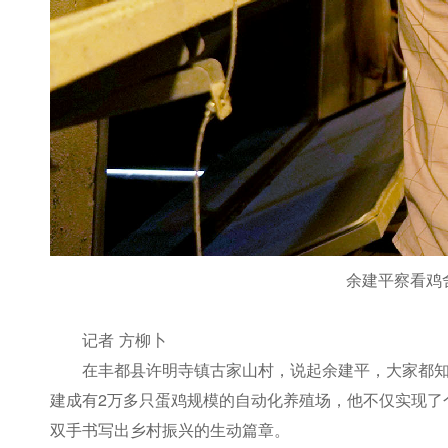
余建平察看鸡
记者 方柳卜
在丰都县许明寺镇古家山村，说起余建平，大家都
建成有2万多只蛋鸡规模的自动化养殖场，他不仅实现了
双手书写出乡村振兴的生动篇章。