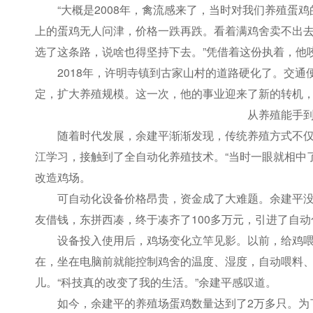
“大概是2008年，禽流感来了，当时对我们养殖蛋
上的蛋鸡无人问津，价格一跌再跌。看着满鸡舍卖不出去
选了这条路，说啥也得坚持下去。”凭借着这份执着，他
2018年，许明寺镇到古家山村的道路硬化了。交
定，扩大养殖规模。这一次，他的事业迎来了新的转机，
从养殖能手
随着时代发展，余建平渐渐发现，传统养殖方式不仅
江学习，接触到了全自动化养殖技术。“当时一眼就相中
改造鸡场。
可自动化设备价格昂贵，资金成了大难题。余建平
友借钱，东拼西凑，终于凑齐了100多万元，引进了自动
设备投入使用后，鸡场变化立竿见影。以前，给鸡
在，坐在电脑前就能控制鸡舍的温度、湿度，自动喂料
儿。“科技真的改变了我的生活。”余建平感叹道。
如今，余建平的养殖场蛋鸡数量达到了2万多只。为