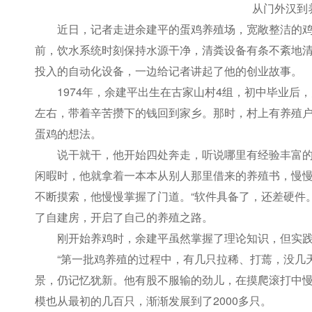
从门外汉到
近日，记者走进余建平的蛋鸡养殖场，宽敞整洁的
前，饮水系统时刻保持水源干净，清粪设备有条不紊地
投入的自动化设备，一边给记者讲起了他的创业故事。
1974年，余建平出生在古家山村4组，初中毕业后
左右，带着辛苦攒下的钱回到家乡。那时，村上有养殖
蛋鸡的想法。
说干就干，他开始四处奔走，听说哪里有经验丰富
闲暇时，他就拿着一本本从别人那里借来的养殖书，慢
不断摸索，他慢慢掌握了门道。“软件具备了，还差硬件
了自建房，开启了自己的养殖之路。
刚开始养鸡时，余建平虽然掌握了理论知识，但实
“第一批鸡养殖的过程中，有几只拉稀、打蔫，没几
景，仍记忆犹新。他有股不服输的劲儿，在摸爬滚打中
模也从最初的几百只，渐渐发展到了2000多只。