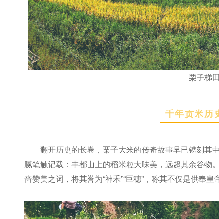
栗子梯
千年贡米历
翻开历史的长卷，栗子大米的传奇故事早已镌刻其
腻笔触记载：丰都山上的稻米粒大味美，远超其余谷物
啬赞美之词，将其誉为“神禾”“巨穗”，称其不仅是供奉