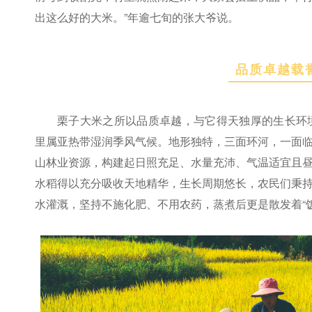
出这么好的大米。”年逾七旬的张大爷说。
品质卓越载
栗子大米之所以品质卓越，与它得天独厚的生长环境
里属亚热带湿润季风气候。地形独特，三面环河，一面
山林业资源，构建起日照充足、水量充沛、气温适宜且
水稻得以充分吸收天地精华，生长周期悠长，农民们秉
水灌溉，坚持不施化肥、不用农药，蒸煮后更是散发着“