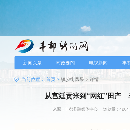
新闻头条
时政要闻
电视新闻
丰
当前位置：
首页
>
镇乡街风采
>
详情
从宫廷贡米到“网红”田产
来源：丰都县融媒体中心
浏览量：4204