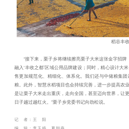
稻谷丰
“接下来，栗子乡将继续擦亮栗子大米这张金字招牌
融入‘丰收之都’区域公用品牌建设；同时，精心设计大
售更加规范化、精细化、体系化。我们还与中储粮集团
粮。此外，智慧水稻项目也会持续完善，进一步提高农
是让栗子大米走出重庆，走向全国，甚至迈向世界，让
日子越过越红火。”栗子乡党委书记向劲松说。
记 者：王 阳
编 辑：李玉婷 夏朝燕