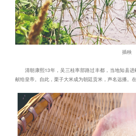
插秧
清朝康熙13年，吴三桂率部路过丰都，当地知县
献给皇帝。自此，栗子大米成为朝廷贡米，声名远播。