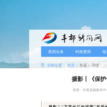
新闻头条
时政要闻
电
当前位置：
首页
>
专题
>
详情
摄影丨《保护
来源：丰都县融媒体中
摄影丨“万里长江绘宏图”首届