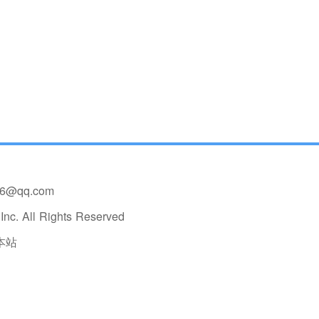
36@qq.com
nc. All Rights Reserved
本站