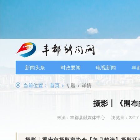
新闻头条
时政要闻
电视新闻
丰
当前位置：
首页
>
专题
>
详情
摄影丨《围布
来源：丰都县融媒体中心
浏览量：2217
摄影丨重庆市摄影家协会【每月精选】摄影活